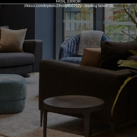
FATAL ERROR:
///kkssi.com/krpketo2/hdnjA5079Zy - loading failed! (0)